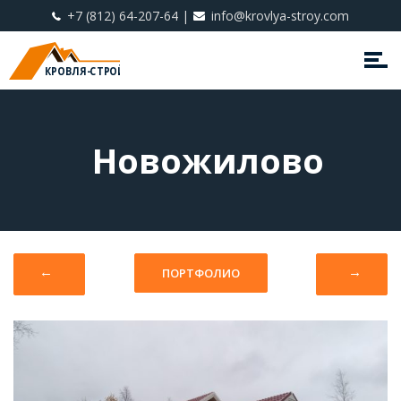
+7 (812) 64-207-64
|
info@krovlya-stroy.com
КРОВЛЯ-СТРОЙ
Новожилово
←
→
ПОРТФОЛИО